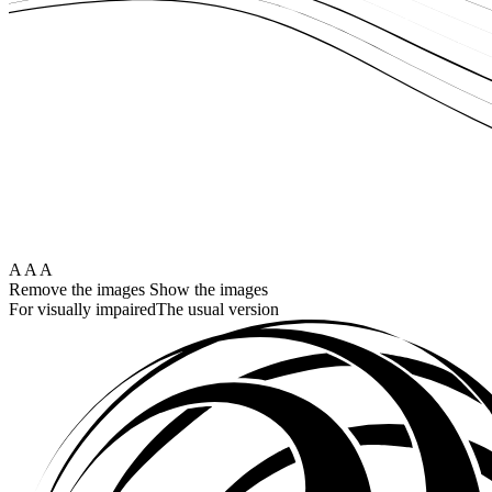
A
A
A
Remove the images
Show the images
For visually impaired
The usual version