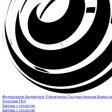
Федеральное Бюджетное Учреждение Государственная Комисси
Телеграм ГКЗ
Завтрак с геологом
Завтрак с геологом